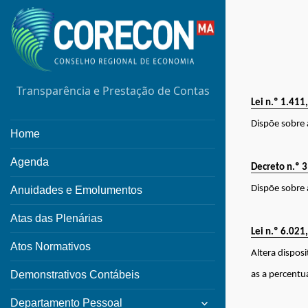
Transparência e Prestação de Contas
Lei n.º 1.411
Dispõe sobre 
Home
Agenda
Decreto n.º 
Dispõe sobre 
Anuidades e Emolumentos
Atas das Plenárias
Lei n.º 6.021
Atos Normativos
Altera dispos
Demonstrativos Contábeis
as a percentu
expand
Departamento Pessoal