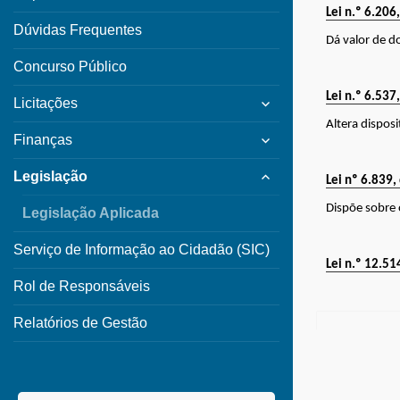
child
Lei n.º 6.206
menu
Dúvidas Frequentes
Dá valor de d
Concurso Público
expand
Lei n.º 6.537
Licitações
child
Altera dispos
expand
menu
Finanças
child
expand
menu
Legislação
Lei nº 6.839
child
menu
Dispõe sobre 
Legislação Aplicada
Serviço de Informação ao Cidadão (SIC)
Lei n.º 12.51
Rol de Responsáveis
Relatórios de Gestão