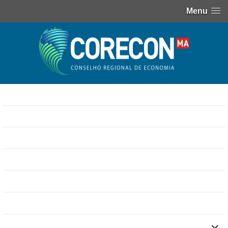
Menu
Home
Agenda
Anuidades e Emolumentos
Atas das Plenárias
Atos Normativos
Demonstrativos Contábeis
expand
Departamento Pessoal