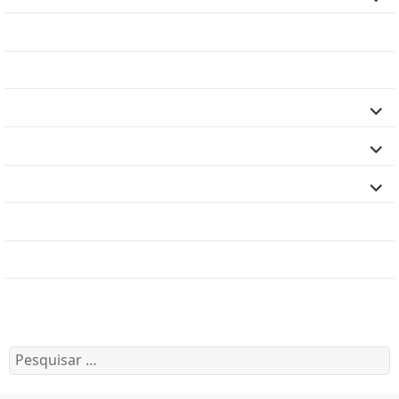
child
menu
Dúvidas Frequentes
Concurso Público
expand
Licitações
child
menu
expand
Finanças
child
menu
expand
Legislação
child
menu
Serviço de Informação ao Cidadão (SIC)
Rol de Responsáveis
Relatórios de Gestão
Pesquisar
por: